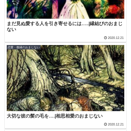
まだ見ぬ愛する人を引き寄せるには…..|縁結びのおまじ
ない
2020.12.21
恋愛・復縁のおまじない
大切な彼の髪の毛を….|相思相愛のおまじない
2020.12.21