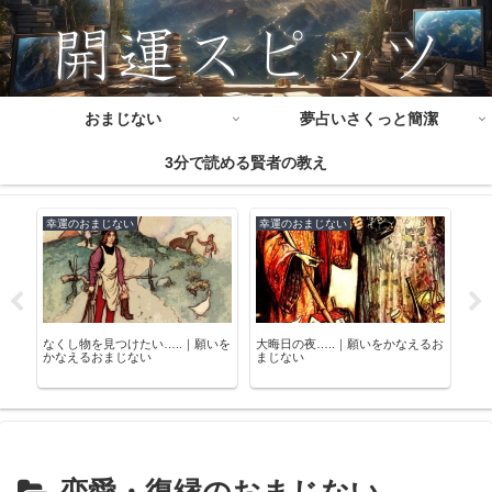
おまじない
夢占いさくっと簡潔
3分で読める賢者の教え
幸運のおまじない
幸運のおまじない
結
：
なくし物を見つけたい…..｜願いを
大晦日の夜…..｜願いをかなえるお
ジュ
かなえるおまじない
まじない
婚
恋愛・復縁のおまじない