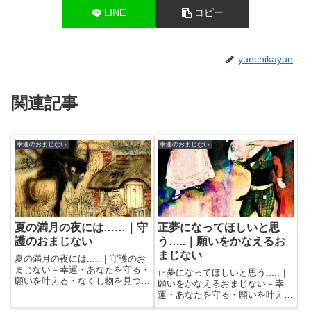
LINE
コピー
yunchikayun
関連記事
幸運のおまじない
幸運のおまじない
夏の満月の夜には……｜守
正夢になってほしいと思
護のおまじない
う…..｜願いをかなえるお
まじない
夏の満月の夜には.....｜守護のお
まじない－幸運・あなたを守る・
正夢になってほしいと思う.....｜
願いを叶える・なくし物を見つけ
願いをかなえるおまじない－幸
るなどのおまじないをこっそり教
運・あなたを守る・願いを叶え
えます。
る・なくし物を見つけるなどのお