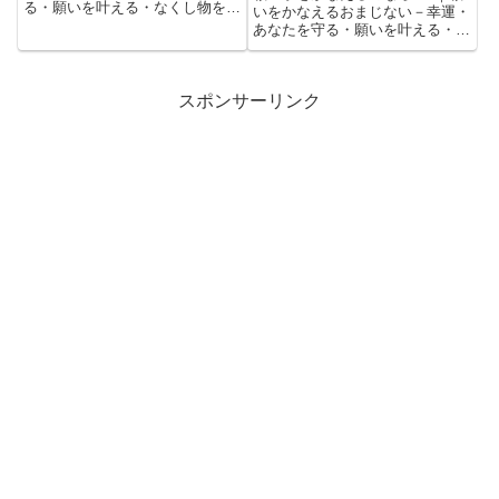
る・願いを叶える・なくし物を見
いをかなえるおまじない－幸運・
つけるなどのおまじないをこっそ
あなたを守る・願いを叶える・な
り教えます。
くし物を見つけるなどのおまじな
いをこっそり教えます。
スポンサーリンク