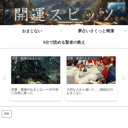
おまじない
夢占いさくっと簡潔
3分で読める賢者の教え
恋愛・復縁のおまじない
恋愛・復縁のおまじない
結
恋愛・復縁のおまじないー川や池
大切な人から届いた…..|縁結びの
夫の
に自然に散った
おまじない
す
PR