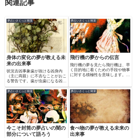
関連記事
夢占いさくっと簡潔
夢占いさくっと簡潔
身体の変化の夢が教える未
飛行機の夢からの伝言
来の出来事
飛行機の夢を見たら飛行機は、早
く目的地に着くための手段や物事
状況吉凶事象歯が抜ける凶身内
に対する積極性を意味します。飛
（主に両親）に不吉なことがおこ
行機に乗る夢現在抱えている問題
る警告です。歯が虫歯になる凶身
が早くに解決する可能性を示しま
内（主に両親）の身体が病気に蝕
す。運気が好転する可能性を意味
まれていることを警告していま
夢占いさくっと簡潔
夢占いさくっと簡潔
します。いろいろな感情が刺激を
す。医者に診察を受ける吉病気の
受け、さらに違う視線で物事を
人が医者に診察を受ける夢を見る
見...
のは病気全快を告げる夢です。ま
た、...
今こそ封筒の夢占いの闇の
食べ物の夢が教える未来の
部分について語ろう
出来事