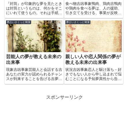
『封筒』が印象的な夢を見たとき
食べ物吉凶事象鴨肉、鶏肉吉鴨肉
は封筒というものは、何かをそこ
や鶏肉を食べる夢は、人の援助、
にいれて使うもの。それは手紙だ
引き立てを受ける、事業が反映す
ったり、カードだったり、お金だ
るという吉夢。周囲に認められて
ったり。それを見えない形でそっ
嬉しいことが起こる場合にも見ま
夢占いさくっと簡潔
夢占いさくっと簡潔
と封印してしちゃいます。そんな
す。牛肉凶牛肉を食べる夢は、面
「封筒」が印象的な夢を見たとき
倒なことを頼まれる前に見ること
は、一体どういうメッセージが
が多い凶夢。他に、他人から因
隠...
縁...
芸能人の夢が教える未来の
親しい人や恋人関係の夢が
出来事
教える未来の出来事
現象吉凶事象芸能人と会話する吉
状況吉凶事象恋人と駆け落ち－好
あなたの実力が認められるチャン
きでもない人から申し込まれて悩
スが到来することを告げる吉夢芸
むことになる予知夢異性から告白
能人と結婚する凶愛情のもつれ、
される吉異性から恋を打ち明けら
恋愛問題で破談の危機を警告芸能
れた夢は、日頃の願い事が叶う吉
人からもてなしをうける吉芸能人
夢プロポーズする凶異性から恋を
スポンサーリンク
からもてなしを受け、会話をした
うちあける夢は吉夢でした（なの
なら、あなたの努力が実って成
でプロポーズされるなら吉）
功...
が、...