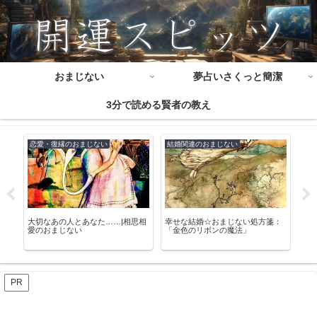
おまじない
夢占いさくっと簡潔
3分で読める賢者の教え
恋愛・復縁のおまじない
結婚関連のおまじない
結
：
大切なあの人とあなた……|相思相
幸せな結婚☆おまじない処方箋：
手作
愛のおまじない
「金色のリボンの魔法」
に
PR