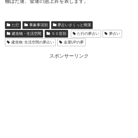
棚ぼた運、金運の急上昇を表します。
た行
事象事項別
夢占いさくっと簡潔
建造物・生活空間
５０音別
た行の夢占い
夢占い
建造物･生活空間の夢占い
金運UPの夢
スポンサーリンク